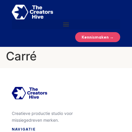
Kennismaken →
Carré
Creatieve productie studio voor
missiegedreven merken.
NAVIGATIE