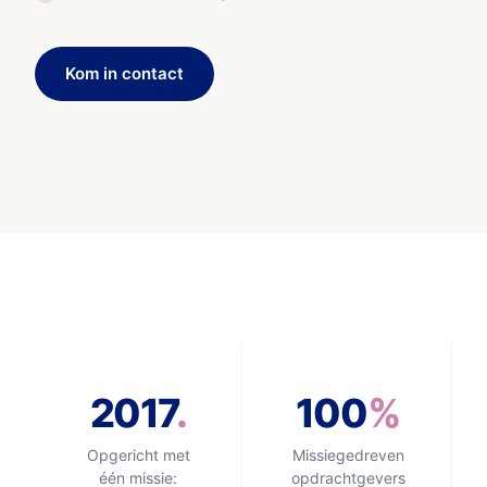
Kom in contact
2017
.
100
%
Opgericht met
Missiegedreven
één missie:
opdrachtgevers